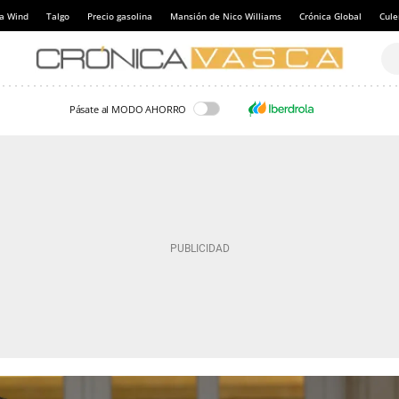
a Wind
Talgo
Precio gasolina
Mansión de Nico Williams
Crónica Global
Cul
Pásate al MODO AHORRO