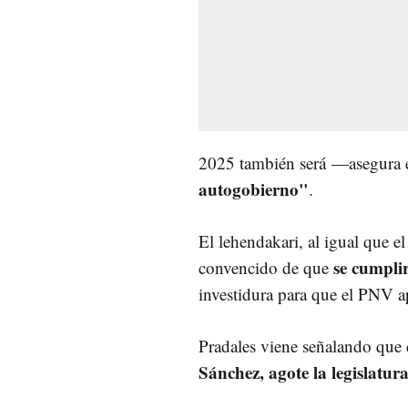
2025 también será
—asegura e
autogobierno"
.
El lehendakari, al igual que e
se cumplir
convencido de que
investidura para que el PNV a
Pradales viene señalando que 
Sánchez, agote la legislatur