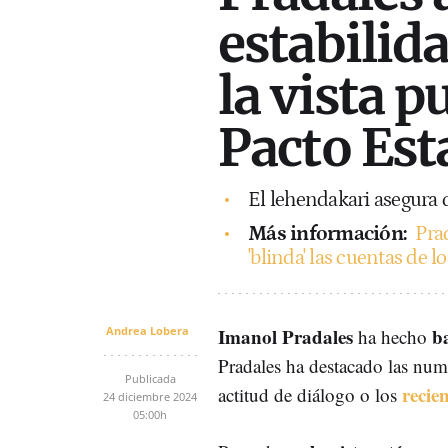
estabilid
la vista 
Pacto Est
El lehendakari asegura 
Más información:
Pra
'blinda' las cuentas de 
Andrea Lobera
Imanol Pradales
b
ha hecho
Pradales ha destacado las num
Publicada
recie
actitud de diálogo o los
24 diciembre 2024
05:00h