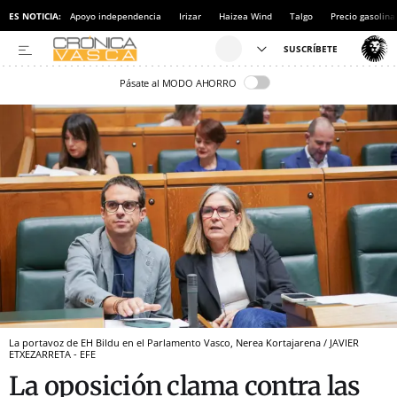
ES NOTICIA:
Apoyo independencia
Irizar
Haizea Wind
Talgo
Precio gasolina
Pásate al MODO AHORRO
La portavoz de EH Bildu en el Parlamento Vasco, Nerea Kortajarena / JAVIER
ETXEZARRETA - EFE
La oposición clama contra las