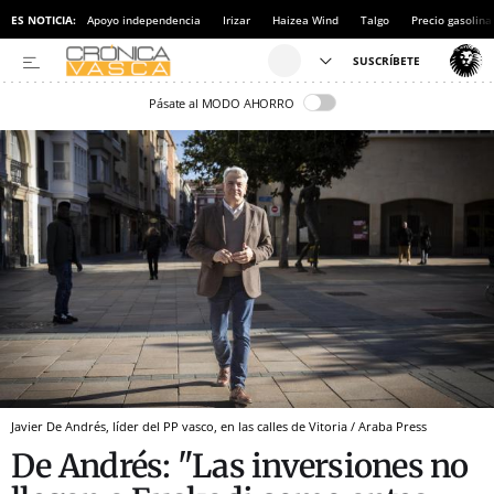
ES NOTICIA:
Apoyo independencia
Irizar
Haizea Wind
Talgo
Precio gasolina
Pásate al MODO AHORRO
Javier De Andrés, líder del PP vasco, en las calles de Vitoria / Araba Press
De Andrés: "Las inversiones no