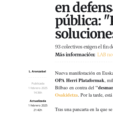
en defens
pública: 
solucione
93 colectivos exigen el fin d
Más información:
LAB no 
L. Aranzabal
Nueva manifestación en Euska
OPA Herri Plataformak
, mi
Publicada
"desmant
Bilbao
en contra del
1 febrero 2025
14:36h
Osakidetza
. Por la tarde, es
Actualizada
1 febrero 2025
Tras una pancarta en la que se
21:42h