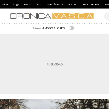
a Wind
Talgo
Precio gasolina
Mansión de Nico Williams
Crónica Global
Cul
Pásate al MODO AHORRO