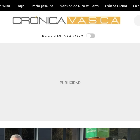
a Wind
Talgo
Precio gasolina
Mansión de Nico Williams
Crónica Global
Cul
Pásate al MODO AHORRO