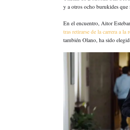
y a otros ocho burukides que 
En el encuentro, Aitor Esteb
tras retirarse de la carrera a l
también Olano, ha sido elegi