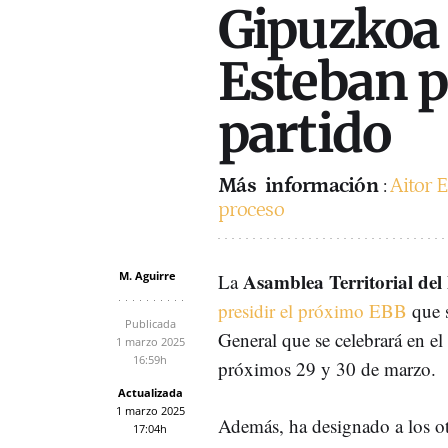
Gipuzkoa 
Esteban pa
partido
Más
información
:
Aitor E
proceso
M. Aguirre
Asamblea Territorial de
La
presidir el próximo EBB
que 
Publicada
General que se celebrará en el
1 marzo 2025
16:59h
próximos 29 y 30 de marzo.
Actualizada
1 marzo 2025
Además, ha designado a los ot
17:04h