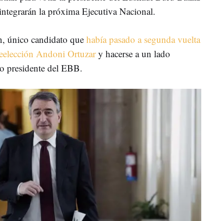
integrarán la próxima Ejecutiva Nacional.
an, único candidato que
había pasado a segunda vuelta
a reelección Andoni Ortuzar
y hacerse a un lado
do presidente del EBB.