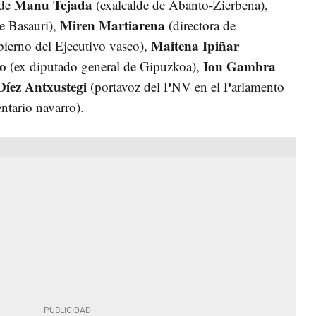
Manu Tejada
 de
(exalcalde de Abanto-Zierbena),
Miren Martiarena
e Basauri),
(directora de
Maitena Ipiñar
ierno del Ejecutivo vasco),
o
Ion Gambra
(ex diputado general de Gipuzkoa),
íez Antxustegi
(portavoz del PNV en el Parlamento
ntario navarro).