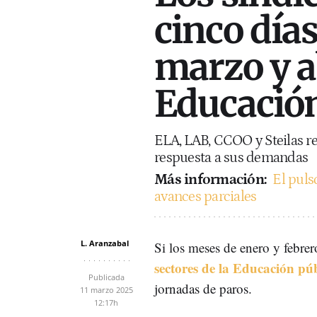
cinco día
marzo y ab
Educación
ELA, LAB, CCOO y Steilas r
respuesta a sus demandas
Más información:
El puls
avances parciales
L. Aranzabal
Si los meses de enero y febre
sectores de la Educación pú
Publicada
jornadas de paros.
11 marzo 2025
12:17h