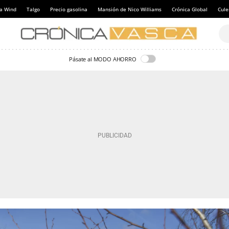
a Wind
Talgo
Precio gasolina
Mansión de Nico Williams
Crónica Global
Cul
Pásate al MODO AHORRO