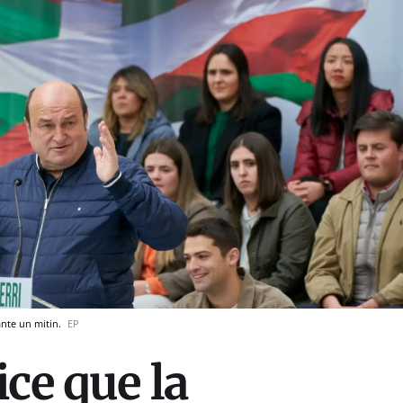
ante un mitin.
EP
ice que la