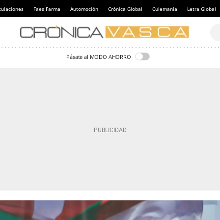
culaciones
Faes Farma
Automoción
Crónica Global
Culemanía
Letra Global
Pásate al MODO AHORRO