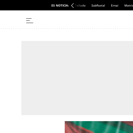
ES NOTICIA:
Tellado
Subfluvial
Ernai
Matri