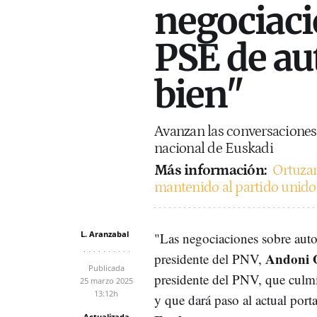
negociaci
PSE de au
bien"
Avanzan las conversaciones
nacional de Euskadi
Más información:
Ortuzar
mantenido al partido unido
L. Aranzabal
"Las negociaciones sobre auto
Andoni 
presidente del PNV,
Publicada
presidente del PNV, que culmi
25 marzo 2025
13:12h
y que dará paso al actual por
Actualizada