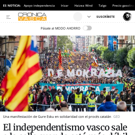
ES NOTICIA:
Apoyo independencia
Irizar
Haizea Wind
Talgo
Precio gasolina
Pásate al MODO AHORRO
Una manifestación de Gure Esku en solidaridad con el procés catalán
GED
El independentismo vasco sale