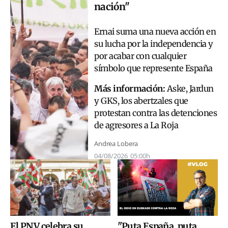
nación"
Ernai suma una nueva acción en
su lucha por la independencia y
por acabar con cualquier
símbolo que represente España
Más información:
Aske, Jardun
y GKS, los abertzales que
protestan contra las detenciones
de agresores a La Roja
Andrea Lobera
04/08/2026
05:00h
El PNV celebra su
"Puta España, puta