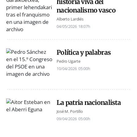
historia viva del
nacionalismo vasco
Alberto Lardiés
04/05/2026
18:07h
Política y palabras
Pedro Ugarte
10/04/2026
05:00h
La patria nacionalista
José M. Portillo
09/04/2026
05:00h