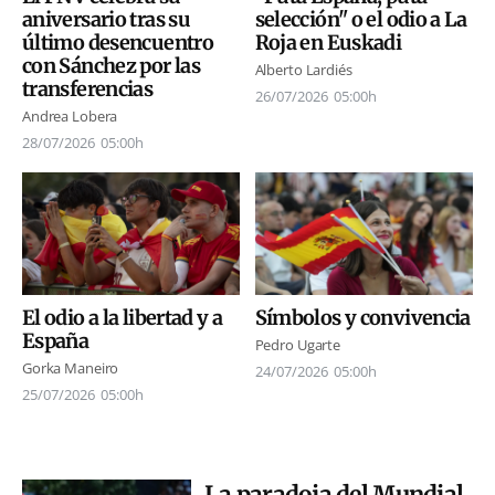
aniversario tras su
selección" o el odio a La
último desencuentro
Roja en Euskadi
con Sánchez por las
Alberto Lardiés
transferencias
26/07/2026
05:00h
Andrea Lobera
28/07/2026
05:00h
El odio a la libertad y a
Símbolos y convivencia
España
Pedro Ugarte
Gorka Maneiro
24/07/2026
05:00h
25/07/2026
05:00h
La paradoja del Mundial