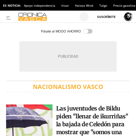
ES NOTICIA:
Apoyo independencia
Irizar
Haizea Wind
Talgo
Precio gasolina
Pásate al MODO AHORRO
NACIONALISMO VASCO
Las juventudes de Bildu
piden "llenar de ikurriñas"
la bajada de Celedón para
mostrar que "somos una