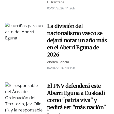
L. Aranzabal
05/04/2026
11:26h
La división del
nacionalismo vasco se
dejará notar un año más
en el Aberri Eguna de
2026
Andrea Lobera
04/04/2026
18:15h
El PNV defenderá este
Aberri Eguna a Euskadi
como "patria viva" y
pedirá ser "más nación"