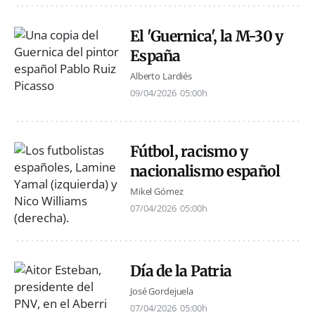
El 'Guernica', la M-30 y
España
Alberto Lardiés
09/04/2026
05:00h
Fútbol, racismo y
nacionalismo español
Mikel Gómez
07/04/2026
05:00h
Día de la Patria
José Gordejuela
07/04/2026
05:00h