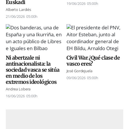
Euskadi
19/06/2026
05:00h
Alberto Lardiés
21/06/2026
05:00h
Ni abertzale ni
Civil War ¿Qué clase de
antinacionalista: la
vasco eres?
sociedad vasca se sitúa
José Gordejuela
en medio de los
09/06/2026
05:00h
extremos ideológicos
Andrea Lobera
16/06/2026
05:00h