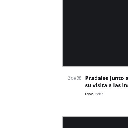
Pradales junto a
2 de 38
su visita a las 
Irekia