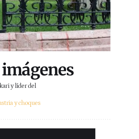
n imágenes
ari y líder del
dustria y choques