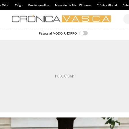
a Wind
Talgo
Precio gasolina
Mansión de Nico Williams
Crónica Global
Cul
Pásate al MODO AHORRO