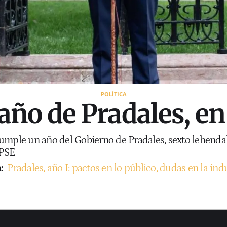
POLÍTICA
 año de Pradales, e
cumple un año del Gobierno de Pradales, sexto lehendak
-PSE
:
Pradales, año I: pactos en lo público, dudas en la in