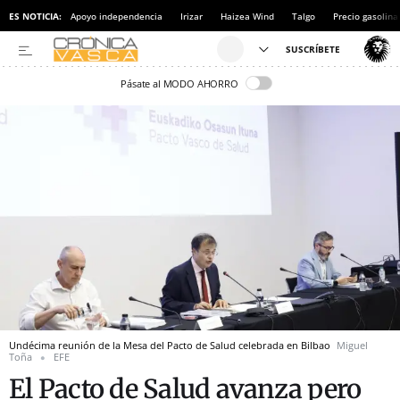
ES NOTICIA:
Apoyo independencia
Irizar
Haizea Wind
Talgo
Precio gasolina
Pásate al MODO AHORRO
Undécima reunión de la Mesa del Pacto de Salud celebrada en Bilbao
Miguel
Toña
EFE
El Pacto de Salud avanza pero