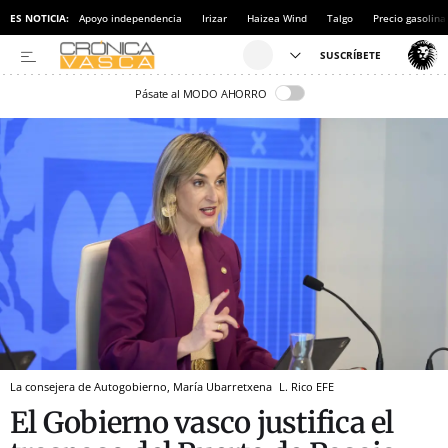
ES NOTICIA:
Apoyo independencia
Irizar
Haizea Wind
Talgo
Precio gasolina
Pásate al MODO AHORRO
La consejera de Autogobierno, María Ubarretxena
L. Rico
EFE
El Gobierno vasco justifica el