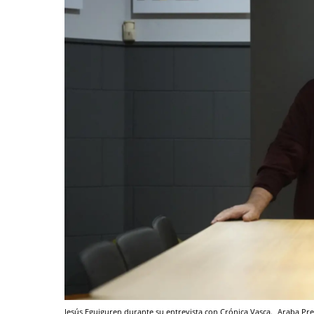
Jesús Eguiguren durante su entrevista con Crónica Vasca.
Araba Pre