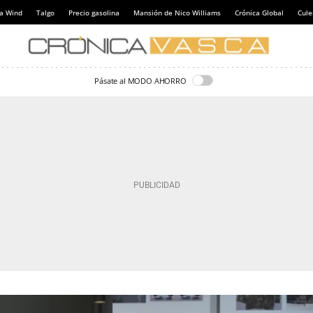
a Wind
Talgo
Precio gasolina
Mansión de Nico Williams
Crónica Global
Cul
Pásate al MODO AHORRO