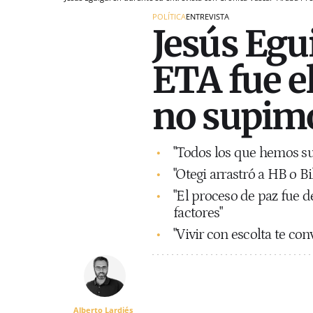
POLÍTICA
ENTREVISTA
Jesús Egui
ETA fue e
no supimo
"Todos los que hemos su
"Otegi arrastró a HB o Bi
"El proceso de paz fue d
factores"
"Vivir con escolta te co
Alberto Lardiés