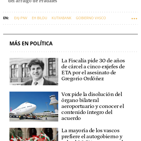
del arraigo de Pradales
EAJ-PNV
EH BILDU
KUTXABANK
GOBIERNO VASCO
PARLAMENTO VASCO
IBERMÁTICA
AYESA
MIKEL JAUREGI
VITAL
KUTXA FUNDAZIOA
MÁS EN POLÍTICA
La Fiscalía pide 30 de años
de cárcel a cinco exjefes de
ETA por el asesinato de
Gregorio Ordóñez
Vox pide la disolución del
órgano bilateral
aeroportuario y conocer el
contenido íntegro del
acuerdo
La mayoría de los vascos
prefiere el autogobierno y