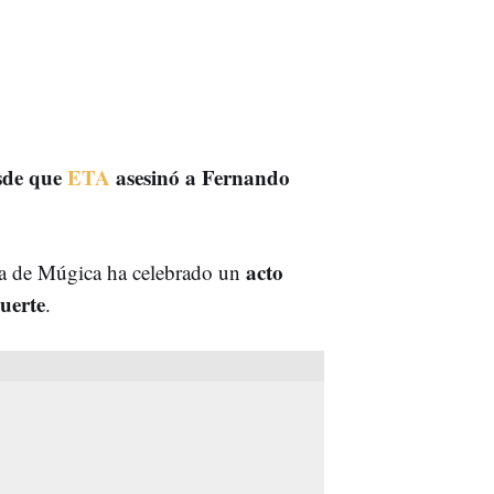
sde que
ETA
asesinó a Fernando
acto
lia de Múgica ha celebrado un
uerte
.