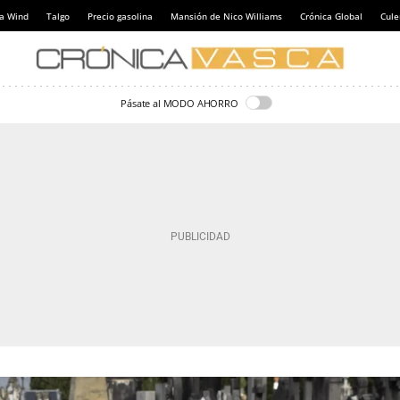
a Wind
Talgo
Precio gasolina
Mansión de Nico Williams
Crónica Global
Cul
Pásate al MODO AHORRO