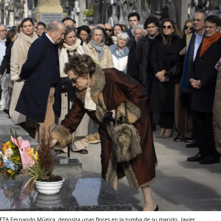
or ETA Fernando Múgica, deposita unas flores en la tumba de su marido
Javier