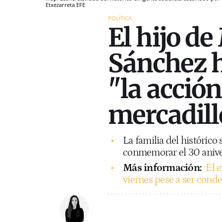
Etxezarreta
EFE
POLÍTICA
El hijo de
Sánchez h
"la acció
mercadill
La familia del histórico
conmemorar el 30 anive
Más información:
El e
viernes pese a ser cond