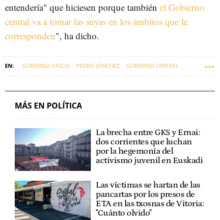
entendería" que hiciesen porque también
el Gobierno
central va a tomar las suyas en los ámbitos que le
corresponden
", ha dicho.
GOBIERNO VASCO
PEDRO SÁNCHEZ
GOBIERNO CENTRAL
EUSKADI
ISRAEL
IMANOL PRADALES
ESTADOS UNIDOS
ORIENTE MEDIO
IRÁN
MÁS EN POLÍTICA
La brecha entre GKS y Ernai:
dos corrientes que luchan
por la hegemonía del
activismo juvenil en Euskadi
Las víctimas se hartan de las
pancartas por los presos de
ETA en las txosnas de Vitoria:
"Cuánto olvido"