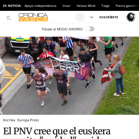
ES NOTICIA:
Apoyo independencia
Irizar
Haizea Wind
Talgo
Precio gasolina
Pásate al MODO AHORRO
Korrika
Europa Press
El PNV cree que el euskera