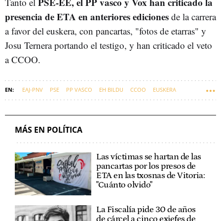
PSE-EE, el PP vasco y Vox han criticado la
Tanto el
presencia de ETA en anteriores ediciones
de la carrera
a favor del euskera, con pancartas, "fotos de etarras" y
Josu Ternera portando el testigo, y han criticado el veto
a CCOO.
EAJ-PNV
PSE
PP VASCO
EH BILDU
CCOO
EUSKERA
EUSKADI
KORRIKA
MÁS EN POLÍTICA
Las víctimas se hartan de las
pancartas por los presos de
ETA en las txosnas de Vitoria:
"Cuánto olvido"
La Fiscalía pide 30 de años
de cárcel a cinco exjefes de