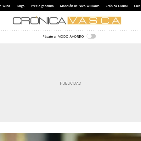
a Wind
Talgo
Precio gasolina
Mansión de Nico Williams
Crónica Global
Cul
Pásate al MODO AHORRO