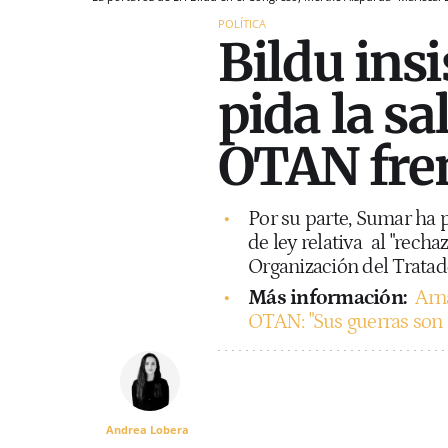
POLÍTICA
Bildu ins
pida la sa
OTAN fre
Por su parte, Sumar ha 
de ley relativa
al "recha
Organización del Tratad
Más información:
Arna
OTAN: "Sus guerras son 
Andrea Lobera