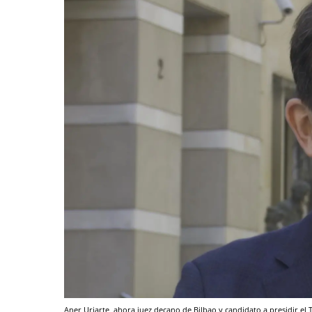
Aner Uriarte, ahora juez decano de Bilbao y candidato a presidir el T