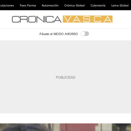
culaciones
Faes Farma
Automoción
Crónica Global
Culemanía
Letra Global
Pásate al MODO AHORRO