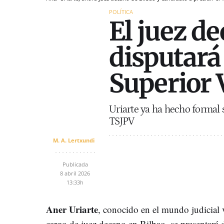
POLÍTICA
El juez d
disputará 
Superior 
Uriarte ya ha hecho formal s
TSJPV
M. A. Lertxundi
Publicada
8 abril 2026
13:33h
Aner Uriarte
, conocido en el mundo judicial 
cargo de juez decano en Bilbao, se presentará d