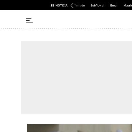
ES NOTICIA:
Tellado
Subfluvial
Ernai
Matri