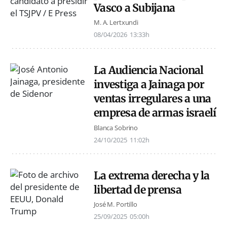
Vasco a Subijana
M. A. Lertxundi
08/04/2026
13:33h
La Audiencia Nacional
investiga a Jainaga por
ventas irregulares a una
empresa de armas israelí
Blanca Sobrino
24/10/2025
11:02h
La extrema derecha y la
libertad de prensa
José M. Portillo
25/09/2025
05:00h