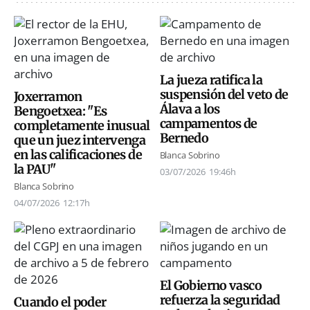
La jueza ratifica la
suspensión del veto de
Joxerramon
Álava a los
Bengoetxea: "Es
campamentos de
completamente inusual
Bernedo
que un juez intervenga
en las calificaciones de
Blanca Sobrino
la PAU"
03/07/2026
19:46h
Blanca Sobrino
04/07/2026
12:17h
El Gobierno vasco
refuerza la seguridad
Cuando el poder