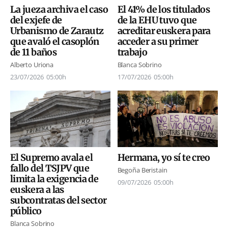
La jueza archiva el caso
El 41% de los titulados
del exjefe de
de la EHU tuvo que
Urbanismo de Zarautz
acreditar euskera para
que avaló el casoplón
acceder a su primer
de 11 baños
trabajo
Alberto Uriona
Blanca Sobrino
23/07/2026
05:00h
17/07/2026
05:00h
El Supremo avala el
Hermana, yo sí te creo
fallo del TSJPV que
Begoña Beristain
limita la exigencia de
09/07/2026
05:00h
euskera a las
subcontratas del sector
público
Blanca Sobrino