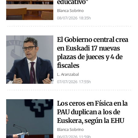
educativo"
Blanca Sobrino
08/07/2026
18:35h
El Gobierno central crea
en Euskadi 17 nuevas
plazas de jueces y 4 de
fiscales
L. Aranzabal
07/07/2026
17:55h
Los ceros en Física en la
PAU duplican a los de
Euskera, según la EHU
Blanca Sobrino
06/07/2026
11:59h