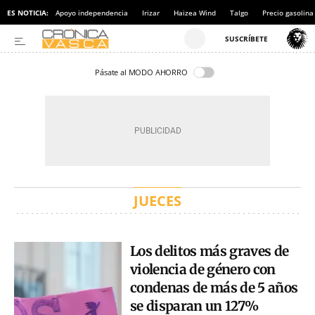
ES NOTICIA:
Apoyo independencia
Irizar
Haizea Wind
Talgo
Precio gasolina
Pásate al MODO AHORRO
JUECES
Los delitos más graves de
violencia de género con
condenas de más de 5 años
se disparan un 127%