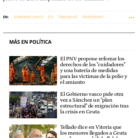
GOBIERNO VASCO
ETA
TRIBUNALES
TERRORISMO
GOBIERNO CENTRAL
VÍCTIMAS DEL TERRORISMO
AUDIENCIA NACIONAL
PRESOS DE ETA
EUSKADI
MÁS EN POLÍTICA
El PNV propone reforzar los
derechos de los "cuidadores"
y una batería de medidas
para las víctimas de la polio y
el amianto
El Gobierno vasco pide otra
vez a Sánchez un "plan
estructural" de migración tras
la crisis en Ceuta
Tellado dice en Vitoria que
los menores llegados a Ceuta