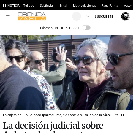
ES NOTICIA:
Tellado
Subfluvial
Ernai
Matriculaciones
Faes Farma
Autom
Pásate al MODO AHORRO
La exjefa de ETA Soledad Iparraguirre, 'Anboto', a su salida de la cárcel
Efe
EFE
La decisión judicial sobre