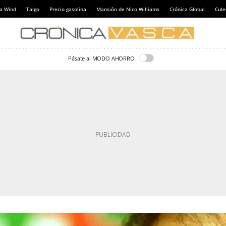
a Wind
Talgo
Precio gasolina
Mansión de Nico Williams
Crónica Global
Cul
Pásate al MODO AHORRO