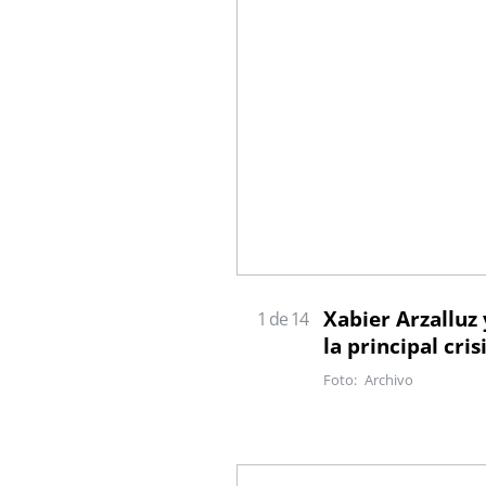
Xabier Arzalluz
1 de 14
la principal cri
Archivo