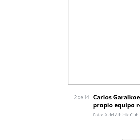
Carlos Garaikoe
2 de 14
propio equipo r
X del Athletic Club