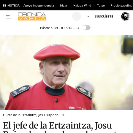
ES NOTICIA:
Apoyo independencia
Irizar
Haizea Wind
Talgo
Precio gasolina
Pásate al MODO AHORRO
El jefe de la Ertzaintza, Josu Bujanda.
EP
El jefe de la Ertzaintza, Josu