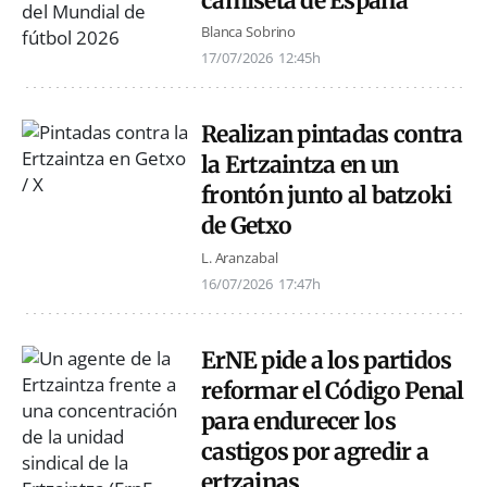
camiseta de España
Blanca Sobrino
17/07/2026
12:45h
Realizan pintadas contra
la Ertzaintza en un
frontón junto al batzoki
de Getxo
L. Aranzabal
16/07/2026
17:47h
ErNE pide a los partidos
reformar el Código Penal
para endurecer los
castigos por agredir a
ertzainas