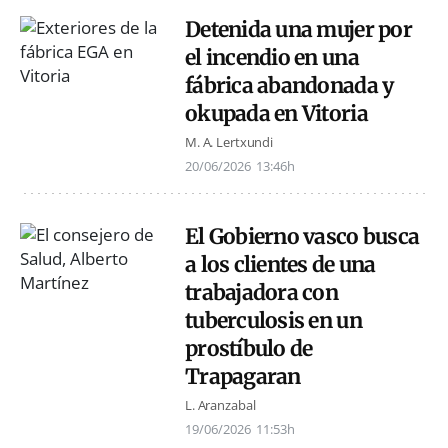
Detenida una mujer por
el incendio en una
fábrica abandonada y
okupada en Vitoria
M. A. Lertxundi
20/06/2026
13:46h
El Gobierno vasco busca
a los clientes de una
trabajadora con
tuberculosis en un
prostíbulo de
Trapagaran
L. Aranzabal
19/06/2026
11:53h