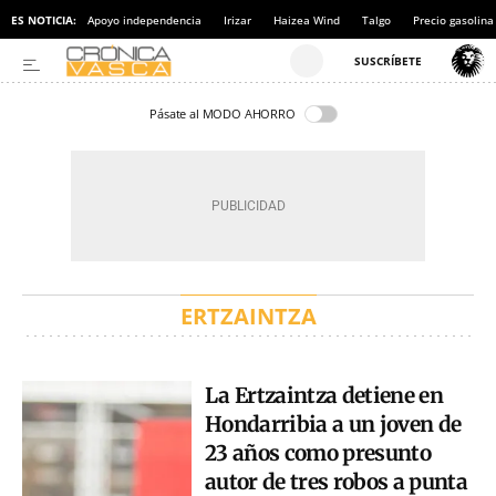
ES NOTICIA:
Apoyo independencia
Irizar
Haizea Wind
Talgo
Precio gasolina
Pásate al MODO AHORRO
ERTZAINTZA
La Ertzaintza detiene en
Hondarribia a un joven de
23 años como presunto
autor de tres robos a punta