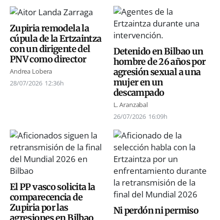
Zupiria remodela la
cúpula de la Ertzaintza
con un dirigente del
Detenido en Bilbao un
PNV como director
hombre de 26 años por
agresión sexual a una
Andrea Lobera
mujer en un
28/07/2026
12:36h
descampado
L. Aranzabal
26/07/2026
16:09h
El PP vasco solicita la
comparecencia de
Zupiria por las
Ni perdón ni permiso
agresiones en Bilbao