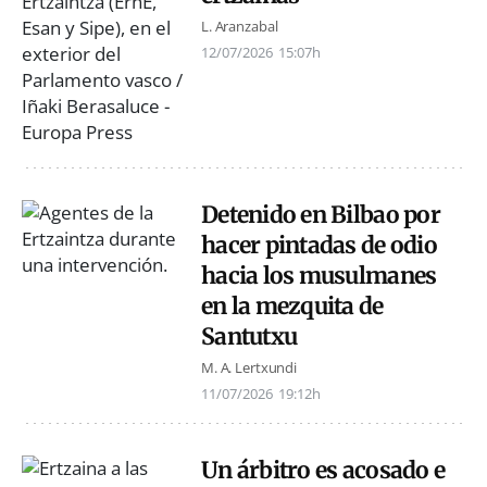
L. Aranzabal
12/07/2026
15:07h
Detenido en Bilbao por
hacer pintadas de odio
hacia los musulmanes
en la mezquita de
Santutxu
M. A. Lertxundi
11/07/2026
19:12h
Un árbitro es acosado e