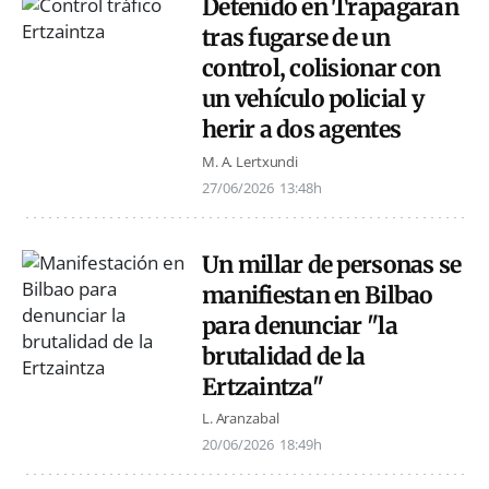
Detenido en Trapagaran
tras fugarse de un
control, colisionar con
un vehículo policial y
herir a dos agentes
M. A. Lertxundi
27/06/2026
13:48h
Un millar de personas se
manifiestan en Bilbao
para denunciar "la
brutalidad de la
Ertzaintza"
L. Aranzabal
20/06/2026
18:49h