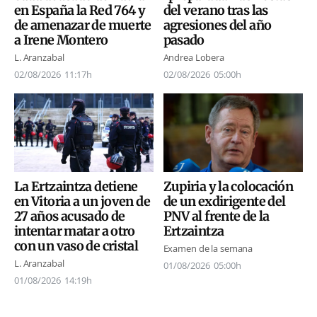
en España la Red 764 y
del verano tras las
de amenazar de muerte
agresiones del año
a Irene Montero
pasado
L. Aranzabal
Andrea Lobera
02/08/2026
11:17h
02/08/2026
05:00h
La Ertzaintza detiene
Zupiria y la colocación
en Vitoria a un joven de
de un exdirigente del
27 años acusado de
PNV al frente de la
intentar matar a otro
Ertzaintza
con un vaso de cristal
Examen de la semana
L. Aranzabal
01/08/2026
05:00h
01/08/2026
14:19h