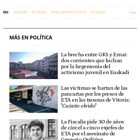
EAJ-PNV
EH BILDU
PARLAMENTO VASCO
EUSKERA
OPOSICIONES
EUSKADI
MÁS EN POLÍTICA
La brecha entre GKS y Ernai:
dos corrientes que luchan
por la hegemonía del
activismo juvenil en Euskadi
Las víctimas se hartan de las
pancartas por los presos de
ETA en las txosnas de Vitoria:
"Cuánto olvido"
La Fiscalía pide 30 de años
de cárcel a cinco exjefes de
ETA por el asesinato de
Gregorio Ordóñez