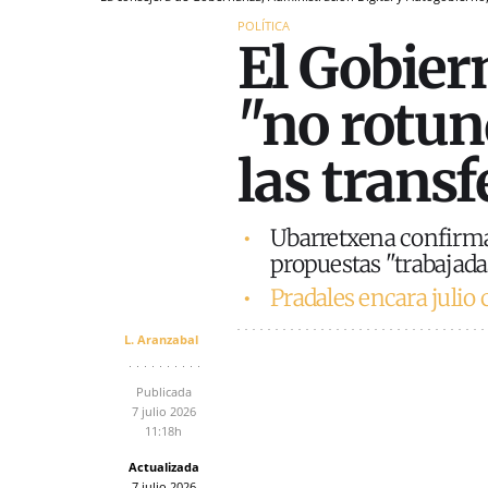
POLÍTICA
El Gobiern
"no rotun
las trans
Ubarretxena confirma 
propuestas "trabajada
Pradales encara julio 
L. Aranzabal
Publicada
7 julio 2026
11:18h
Actualizada
7 julio 2026