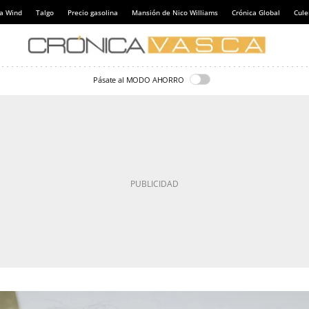
a Wind
Talgo
Precio gasolina
Mansión de Nico Williams
Crónica Global
Cul
Pásate al MODO AHORRO