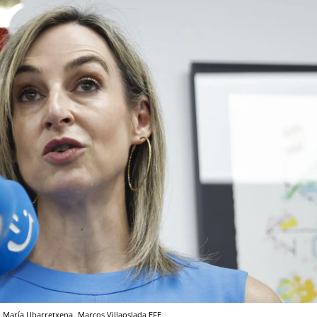
o, María Ubarretxena
Marcos Villaoslada
EFE