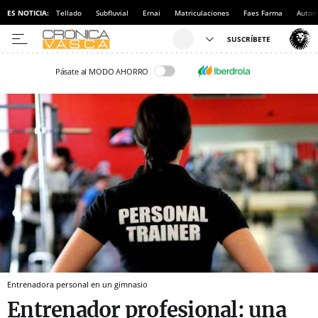
ES NOTICIA:
Tellado
Subfluvial
Ernai
Matriculaciones
Faes Farma
Autom
Pásate al MODO AHORRO
Entrenadora personal en un gimnasio
Entrenador profesional: una