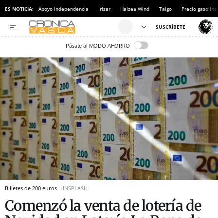
ES NOTICIA:
Apoyo independencia
Irizar
Haizea Wind
Talgo
Precio gasolina
Pásate al MODO AHORRO
Billetes de 200 euros
UNSPLASH
Comenzó la venta de lotería de