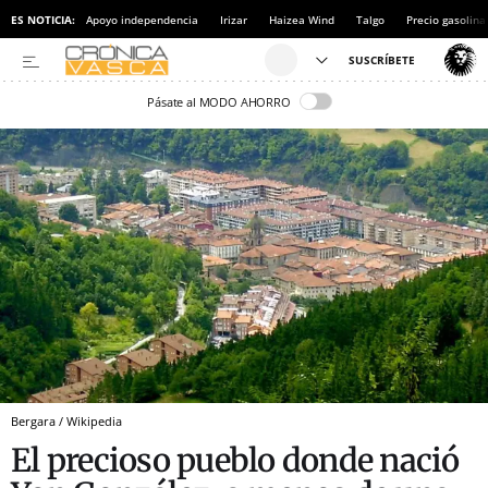
ES NOTICIA:
Apoyo independencia
Irizar
Haizea Wind
Talgo
Precio gasolina
Pásate al MODO AHORRO
Bergara / Wikipedia
El precioso pueblo donde nació