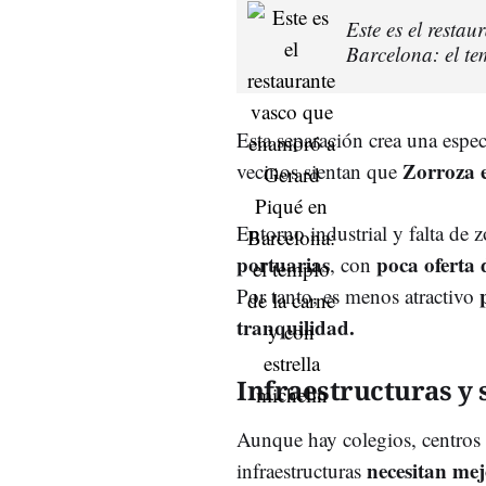
Este es el resta
Barcelona: el te
Esta separación crea una espe
Zorroza 
vecinos sientan que
Entorno industrial y falta de
portuarias
poca oferta 
, con
Por tanto, es menos atractivo
tranquilidad.
Infraestructuras y 
Aunque hay colegios, centros 
necesitan mej
infraestructuras