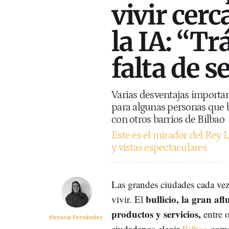
vivir cerc
la IA: “Tr
falta de s
Varias desventajas importan
para algunas personas que 
con otros barrios de Bilbao
Este es el mirador del Rey L
y vistas espectaculares
Las grandes ciudades cada vez
bullicio, la gran aflu
vivir. El
productos y servicios,
entre o
Victoria Fernández
ciudadanos elegir
Bilbao
como