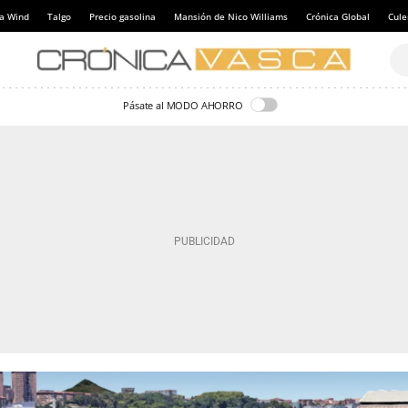
a Wind
Talgo
Precio gasolina
Mansión de Nico Williams
Crónica Global
Cul
Pásate al MODO AHORRO