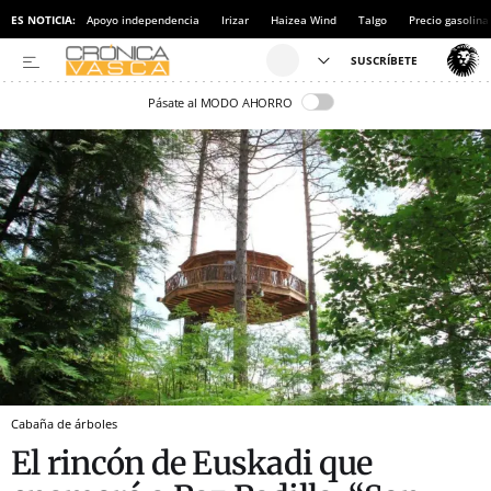
ES NOTICIA:
Apoyo independencia
Irizar
Haizea Wind
Talgo
Precio gasolina
Pásate al MODO AHORRO
Cabaña de árboles
El rincón de Euskadi que