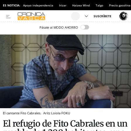
ES NOTICIA:
Apoyo independencia
Irizar
Haizea Wind
Talgo
Precio gasolina
Pásate al MODO AHORRO
El cantante Fito Cabrales.
Aritz Loiola
FOKU
El refugio de Fito Cabrales en un