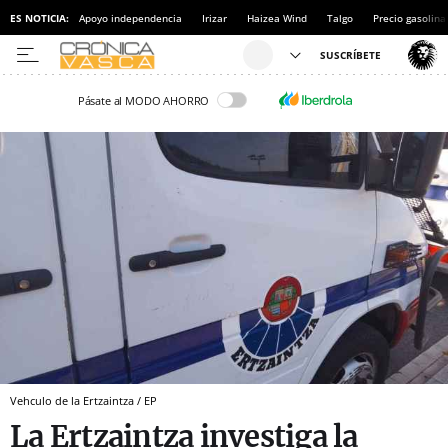
ES NOTICIA:
Apoyo independencia
Irizar
Haizea Wind
Talgo
Precio gasolina
Pásate al MODO AHORRO
Vehculo de la Ertzaintza / EP
La Ertzaintza investiga la