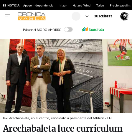
ES NOTICIA:
Apoyo independencia
Irizar
Haizea Wind
Talgo
Precio gasolina
Pásate al MODO AHORRO
Iaki Arechabaleta, en el centro, candidato a presidente del Athletic / EFE
Arechabaleta luce currículum