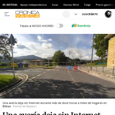
ES NOTICIA:
Apoyo independencia
Irizar
Haizea Wind
Talgo
Precio gasolina
Pásate al MODO AHORRO
Una avería deja sin Internet durante más de doce horas a miles de hogares en
Bilbao
Policía de Basauri