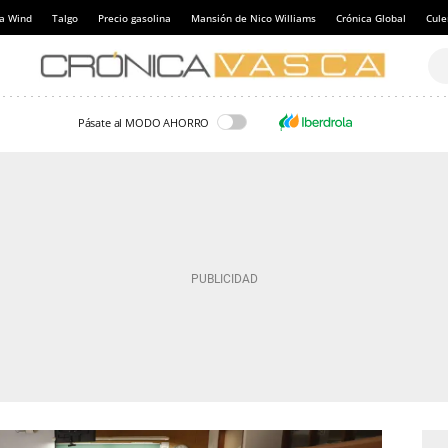
a Wind
Talgo
Precio gasolina
Mansión de Nico Williams
Crónica Global
Cul
Pásate al MODO AHORRO