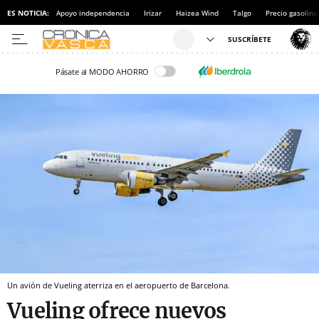
ES NOTICIA:
Apoyo independencia
Irizar
Haizea Wind
Talgo
Precio gasolina
Pásate al MODO AHORRO
Un avión de Vueling aterriza en el aeropuerto de Barcelona.
Vueling ofrece nuevos