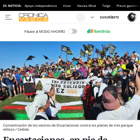
ES NOTICIA:
Apoyo independencia
Irizar
Haizea Wind
Talgo
Precio gasolina
Pásate al MODO AHORRO
Concentración de los vecinos de Encartaciones contra los planes de tres parque
eólicos / Cedida