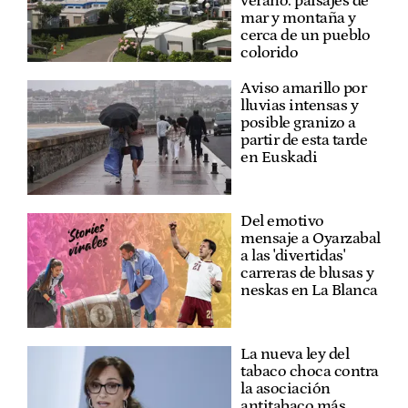
verano: paisajes de
mar y montaña y
cerca de un pueblo
colorido
Aviso amarillo por
lluvias intensas y
posible granizo a
partir de esta tarde
en Euskadi
Del emotivo
mensaje a Oyarzabal
a las 'divertidas'
carreras de blusas y
neskas en La Blanca
La nueva ley del
tabaco choca contra
la asociación
antitabaco más