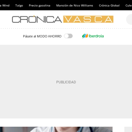
a Wind
Talgo
Precio gasolina
Mansión de Nico Williams
Crónica Global
Cul
Pásate al MODO AHORRO