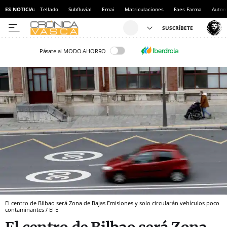
ES NOTICIA:
Tellado
Subfluvial
Ernai
Matriculaciones
Faes Farma
Autom
Pásate al MODO AHORRO
El centro de Bilbao será Zona de Bajas Emisiones y solo circularán vehículos poco
contaminantes / EFE