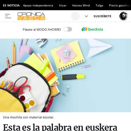
ES NOTICIA:
Apoyo independencia
Irizar
Haizea Wind
Talgo
Precio gasolina
Pásate al MODO AHORRO
Una mochila con material escolar.
Esta es la palabra en euskera