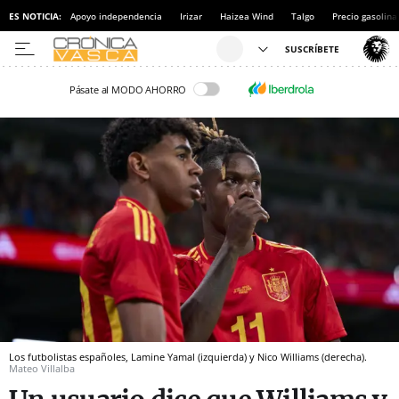
ES NOTICIA:
Apoyo independencia
Irizar
Haizea Wind
Talgo
Precio gasolina
Pásate al MODO AHORRO
Los futbolistas españoles, Lamine Yamal (izquierda) y Nico Williams (derecha).
Mateo Villalba