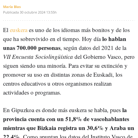
María Blas
Publicada
30 octubre 2024
13:55h
El
euskera
es uno de los idiomas más bonitos y de los
lo hablan
que ha sobrevivido en el tiempo. Hoy día
unas 700.000 personas
, según datos del 2021 de la
VII Encuesta Sociolingüística
del Gobierno Vasco, pero
siguen siendo una minoría. Para evitar su extinción y
promover su uso en distintas zonas de Euskadi, los
centros educativos u otros organismos realizan
actividades o programas.
la
En Gipuzkoa es donde más euskera se habla, pues
provincia cuenta con un 51,8% de vascohablantes
mientras que Bizkaia registra un 30,6% y Araba un
22,4%
. Como apuntan los datos del Instituto Vasco de