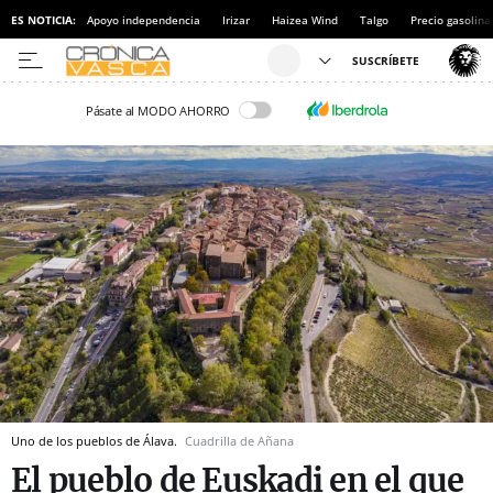
ES NOTICIA:
Apoyo independencia
Irizar
Haizea Wind
Talgo
Precio gasolina
Pásate al MODO AHORRO
Uno de los pueblos de Álava.
Cuadrilla de Añana
El pueblo de Euskadi en el que