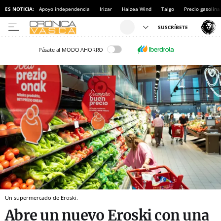
ES NOTICIA:
Apoyo independencia
Irizar
Haizea Wind
Talgo
Precio gasolina
Pásate al MODO AHORRO
Un supermercado de Eroski.
Abre un nuevo Eroski con una