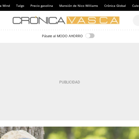
a Wind
Talgo
Precio gasolina
Mansión de Nico Williams
Crónica Global
Cul
Pásate al MODO AHORRO