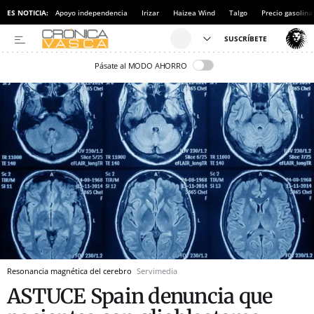
ES NOTICIA:
Apoyo independencia
Irizar
Haizea Wind
Talgo
Precio gasolina
Pásate al MODO AHORRO
Resonancia magnética del cerebro
Servimedia
ASTUCE Spain denuncia que