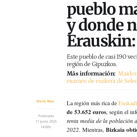
pueblo má
y donde 
Erauskin:
Este pueblo de casi 190 vec
región de Gipuzkoa.
Más información:
Maider,
examen de euskera de Selec
María Blas
La región más rica de
Euskad
de 53.652 euros
, según el in
Publicada
renta media de la población 
11 junio 2025
14:00h
Bizkaia obti
2022.
Mientras,