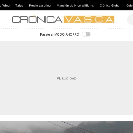
a Wind
Talgo
Precio gasolina
Mansión de Nico Williams
Crónica Global
Cul
Pásate al MODO AHORRO