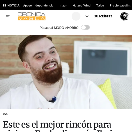
ES NOTICIA:
Apoyo independencia
Irizar
Haizea Wind
Talgo
Precio gasolina
Pásate al MODO AHORRO
ibai
Este es el mejor rincón para