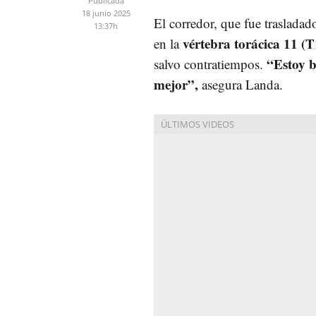
Publicada
18 junio 2025
El corredor, que fue trasladad
13:37h
vértebra torácica 11 (T
en la
“Estoy b
salvo contratiempos.
mejor”,
asegura Landa.