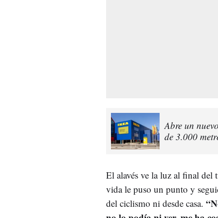
Abre un nuevo
de 3.000 metr
El alavés ve la luz al final d
vida le puso un punto y seguid
“No
del ciclismo ni desde casa.
no lo podía ni ver, me ha 