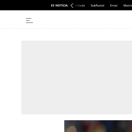
ES NOTICIA:
Tellado
Subfluvial
Ernai
Matri