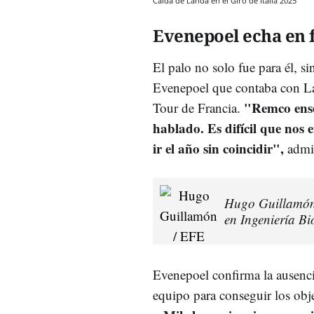
Caída de Landa en el Giro de Italia 2025
Evenepoel echa en f
El palo no solo fue para él, s
Evenepoel que contaba con Lan
"Remco ense
Tour de Francia.
hablado. Es difícil que nos 
ir el año sin coincidir",
admit
Hugo Guillamón,
en Ingeniería B
Evenepoel confirma la ausenci
equipo para conseguir los obj