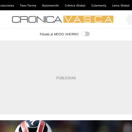
culaciones
Faes Farma
Automoción
Crónica Global
Culemanía
Letra Global
Pásate al MODO AHORRO