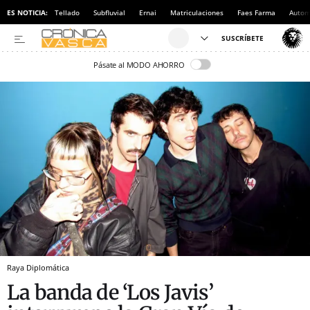
ES NOTICIA:
Tellado
Subfluvial
Ernai
Matriculaciones
Faes Farma
Autom
Pásate al MODO AHORRO
Raya Diplomática
La banda de ‘Los Javis’